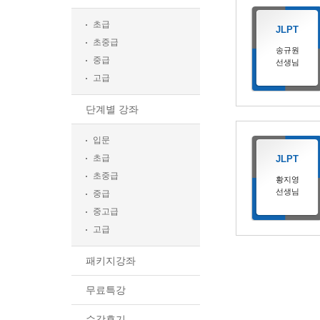
초급
JLPT
초중급
송규원
중급
선생님
고급
단계별 강좌
입문
초급
JLPT
초중급
황지영
선생님
중급
중고급
고급
패키지강좌
무료특강
수강후기