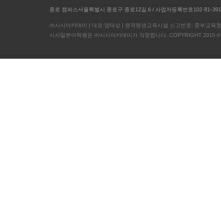
종로 캠퍼스서울특별시 종로구 종로12길 6 / 사업자등록번호102-81-391
㈜시사아카데미 | 대표:엄태상 | 원격평생교육시설 신고번호: 중부교육청 8
시사일본어학원은 ㈜시사아카데미가 직영합니다. COPYRIGHT 2015 © ㈜