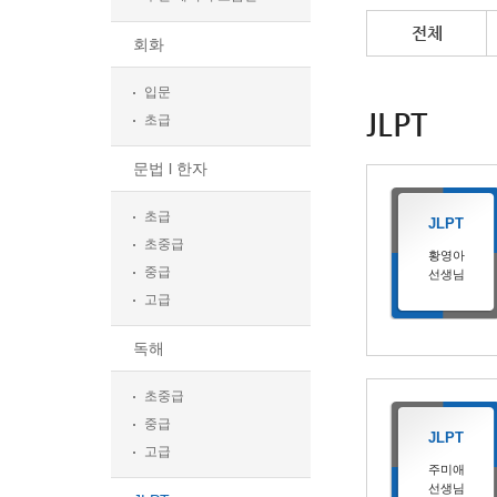
전체
회화
입문
JLPT
초급
문법 l 한자
초급
JLPT
초중급
황영아
중급
선생님
고급
독해
초중급
중급
JLPT
고급
주미애
선생님