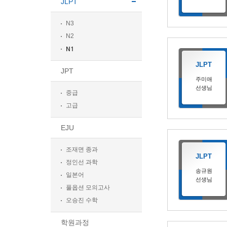
JLPT
N3
N2
N1
JLPT
JPT
주미애
선생님
중급
고급
EJU
조재면 종과
JLPT
정인선 과학
송규원
일본어
선생님
풀옵션 모의고사
오승진 수학
학원과정