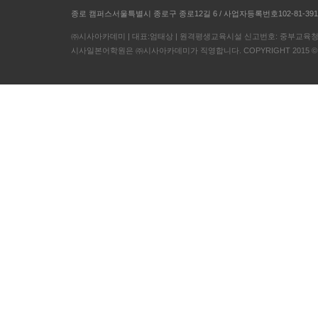
종로 캠퍼스서울특별시 종로구 종로12길 6 / 사업자등록번호102-81-391
㈜시사아카데미 | 대표:엄태상 | 원격평생교육시설 신고번호: 중부교육청 8
시사일본어학원은 ㈜시사아카데미가 직영합니다. COPYRIGHT 2015 © ㈜