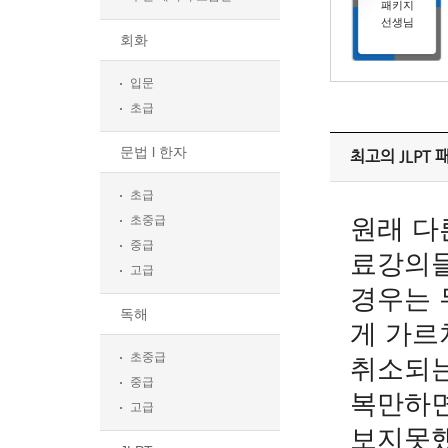
패키지
선생님
회화
입문
초급
문법 l 한자
최고의 JLPT
초급
초중급
원래 다
중급
료강의들
고급
경우는 
독해
게 가르
초중급
취소되는
중급
복만하면
고급
보지못했