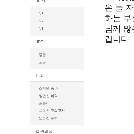
JLPT
은 늘 
N3
하는 부
N2
님께 많
N1
깁니다.
JPT
중급
고급
EJU
조재면 종과
정인선 과학
일본어
풀옵션 모의고사
오승진 수학
학원과정