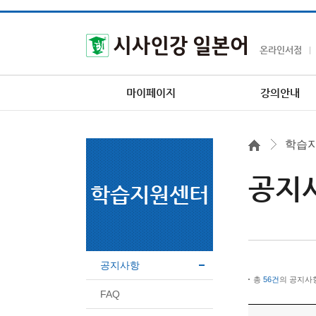
온라인서점
마이페이지
강의안내
학습
공지
학습지원센터
공지사항
총
56건
의 공지사
FAQ