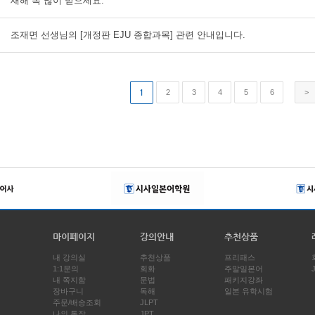
새해 복 많이 받으세요.
조재면 선생님의 [개정판 EJU 종합과목] 관련 안내입니다.
1
2
3
4
5
6
>
마이페이지
강의안내
추천상품
내 강의실
추천상품
프리패스
1:1문의
회화
주말일본어
내 쪽지함
문법
패키지강좌
장바구니
독해
일본 유학시험
주문/배송조회
JLPT
나의 통장
JPT