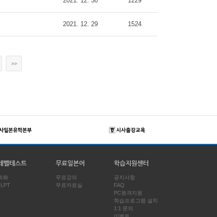
2021. 12. 30
1229
2021. 12. 29
1524
>>
레벨테스트
무료일본어
학습지원센터
회화
무료강의
공지사항
JLPT
무료자료실
FAQ
PC원격지원
학습프로그램 설치
1:1 문의
이벤트