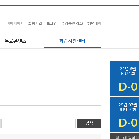
마이페이지
회원가입
로그인
수강중인 강좌
혜택내역
무료콘텐츠
학습지원센터
25년 6월
EJU 1회
D-0
25년 07월
JLPT 시험
D-0
내 강의실