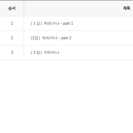
순서
제목
1
［１강］히라가나－part 1
2
［2강］히라가나－part 2
3
［３강］카타카나