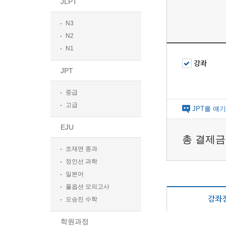
JLPT
N3
N2
N1
강좌
JPT
중급
고급
JPT를 얘기
EJU
총 결제
조재면 종과
정인선 과학
일본어
풀옵션 모의고사
강좌
오승진 수학
학원과정