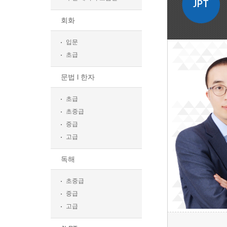
JPT
회화
입문
초급
문법 l 한자
초급
초중급
중급
고급
독해
초중급
중급
고급