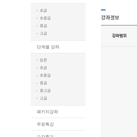
초급
강좌정보
초중급
중급
고급
강좌범위
단계별 강좌
입문
초급
초중급
중급
중고급
고급
패키지강좌
무료특강
수강후기