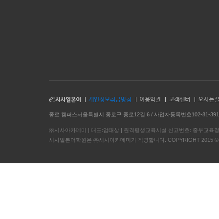
개인정보취급방침
이용약관
고객센터
오시는
종로 캠퍼스서울특별시 종로구 종로12길 6 / 사업자등록번호102-81-391
㈜시사아카데미 | 대표:엄태상 | 원격평생교육시설 신고번호: 중부교육청 8
시사일본어학원은 ㈜시사아카데미가 직영합니다. COPYRIGHT 2015 © ㈜