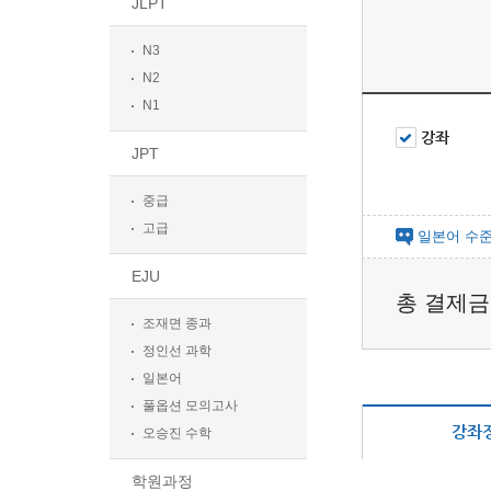
JLPT
N3
N2
N1
강좌
JPT
중급
고급
일본어 수준
EJU
총 결제
조재면 종과
정인선 과학
일본어
풀옵션 모의고사
강좌
오승진 수학
학원과정