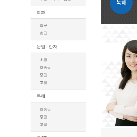
독해
회화
입문
초급
문법 l 한자
초급
초중급
중급
고급
독해
초중급
중급
고급