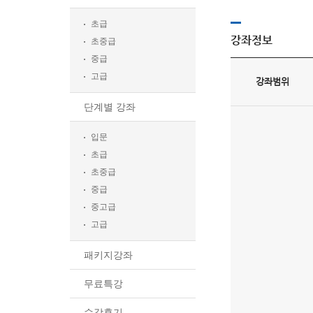
초급
강좌정보
초중급
중급
고급
강좌범위
단계별 강좌
입문
초급
초중급
중급
중고급
고급
패키지강좌
무료특강
수강후기